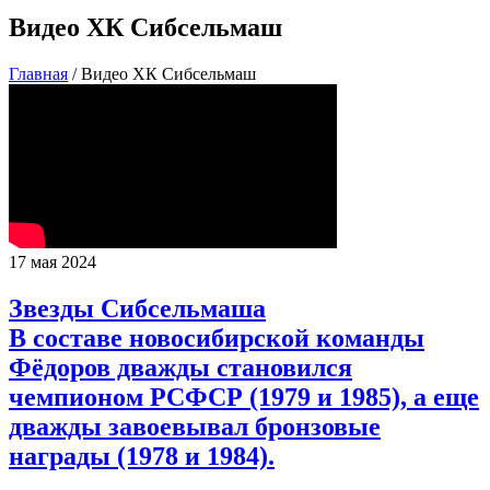
Видео ХК Сибсельмаш
Главная
/
Видео ХК Сибсельмаш
17 мая 2024
Звезды Сибсельмаша
В составе новосибирской команды
Фёдоров дважды становился
чемпионом РСФСР (1979 и 1985), а еще
дважды завоевывал бронзовые
награды (1978 и 1984).