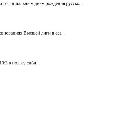
ают официальным днём рождения русско...
внованиях Высшей лиги в сез...
:3 в пользу сиби...