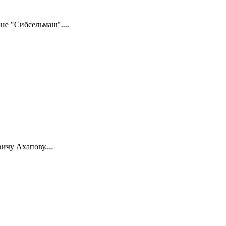
не "Сибсельмаш"....
ичу Ахапову....