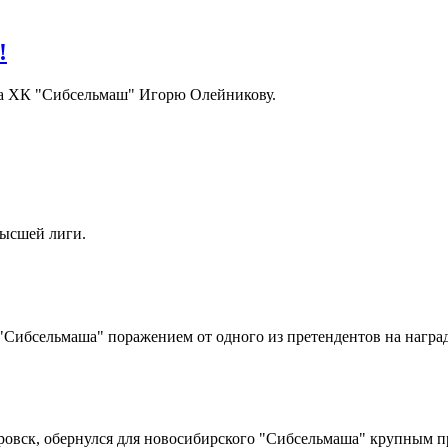
!
ора ХК "Сибсельмаш" Игорю Олейникову.
Высшей лиги.
Сибсельмаша" поражением от одного из претендентов на награды
ровск, обернулся для новосибирского "Сибсельмаша" крупным п