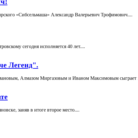
ч!
бирского «Сибсельмаша» Александр Валерьевич Трофимович....
вскому сегодня исполняется 40 лет....
че Легенд".
ановым, Алмазом Миргазовым и Иваном Максимовым сыграет в "
ате
вске, заняв в итоге второе место....