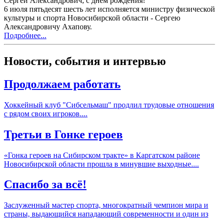
Сергей Александрович, с днём рождения!
​6 июля пятьдесят шесть лет исполняется министру физической
культуры и спорта Новосибирской области - Сергею
Александровичу Ахапову.
Подробнее...
Новости, события и интервью
Продолжаем работать
Хоккейный клуб "Сибсельмаш" продлил трудовые отношения
с рядом своих игроков....
Третьи в Гонке героев
​«Гонка героев на Сибирском тракте» в Каргатском районе
Новосибирской области прошла в минувшие выходные....
Спасибо за всё!
Заслуженный мастер спорта, многократный чемпион мира и
страны, выдающийся нападающий современности и один из