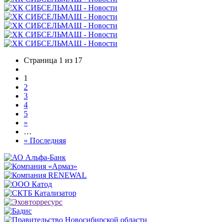
Страница 1 из 17
1
2
3
4
5
»
…
» Последняя