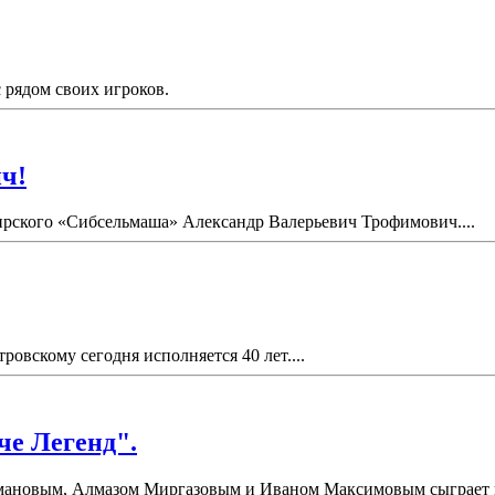
рядом своих игроков.
ч!
бирского «Сибсельмаша» Александр Валерьевич Трофимович....
вскому сегодня исполняется 40 лет....
че Легенд".
ановым, Алмазом Миргазовым и Иваном Максимовым сыграет в "