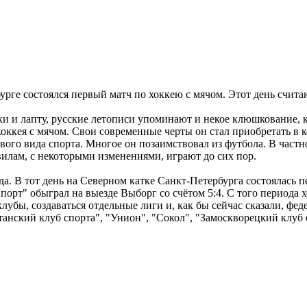
урге состоялся первый матч по хоккею с мячом. Этот день счит
ки и лапту, русские летописи упоминают и некое клюшкование, к
 хоккея с мячом. Свои современные черты он стал приобретать в
ого вида спорта. Многое он позаимствовал из футбола. В частн
илам, с некоторыми изменениями, играют до сих пор.
ода. В тот день на Северном катке Санкт-Петербурга состоялась 
порт" обыграл на выезде Выборг со счётом 5:4. С того периода
лубы, создаваться отдельные лиги и, как бы сейчас сказали, фе
анский клуб спорта", "Унион", "Сокол", "Замоскворецкий клуб 