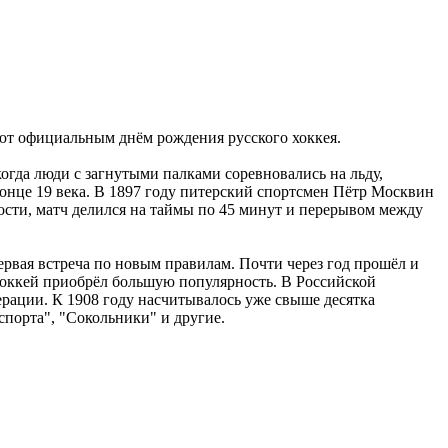
ают официальным днём рождения русского хоккея.
огда люди с загнутыми палками соревновались на льду,
 конце 19 века. В 1897 году питерский спортсмен Пётр Москвин
ости, матч делился на таймы по 45 минут и перерывом между
первая встреча по новым правилам. Почти через год прошёл и
 хоккей приобрёл большую популярность. В Российской
дерации. К 1908 году насчитывалось уже свыше десятка
спорта", "Сокольники" и другие.