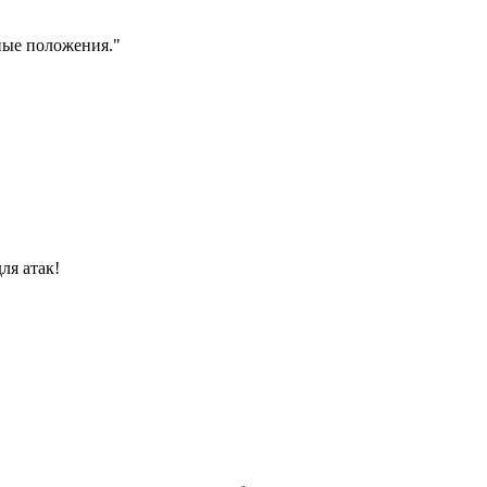
ные положения."
ля атак!