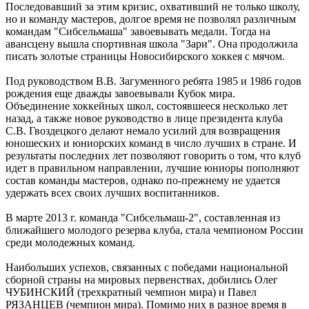
Последовавший за этим кризис, охвативший не только школу,
но и команду мастеров, долгое время не позволял различным
командам "Сибсельмаша" завоевывать медали. Тогда на
авансцену вышла спортивная школа "Зари". Она продолжила
писать золотые страницы Новосибирского хоккея с мячом.
Под руководством В.В. Загуменного ребята 1985 и 1986 годов
рождения еще дважды завоевывали Кубок мира.
Объединение хоккейных школ, состоявшееся несколько лет
назад, а также новое руководство в лице президента клуба
С.В. Гвоздецкого делают немало усилий для возвращения
юношеских и юниорских команд в число лучших в стране. И
результаты последних лет позволяют говорить о том, что клуб
идет в правильном направлении, лучшие юниоры пополняют
состав команды мастеров, однако по-прежнему не удается
удержать всех своих лучших воспитанников.
В марте 2013 г. команда "Сибсельмаш-2", составленная из
ближайшего молодого резерва клуба, стала чемпионом России
среди молодежных команд.
Наибольших успехов, связанных с победами национальной
сборной страны на мировых первенствах, добились Олег
ЧУБИНСКИЙ (трехкратный чемпион мира) и Павел
РЯЗАНЦЕВ (чемпион мира). Помимо них в разное время в