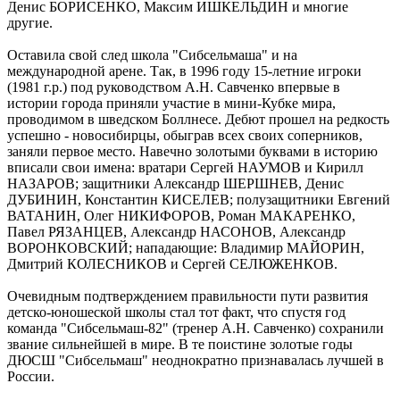
Денис БОРИСЕНКО, Максим ИШКЕЛЬДИН и многие
другие.
Оставила свой след школа "Сибсельмаша" и на
международной арене. Так, в 1996 году 15-летние игроки
(1981 г.р.) под руководством А.Н. Савченко впервые в
истории города приняли участие в мини-Кубке мира,
проводимом в шведском Боллнесе. Дебют прошел на редкость
успешно - новосибирцы, обыграв всех своих соперников,
заняли первое место. Навечно золотыми буквами в историю
вписали свои имена: вратари Сергей НАУМОВ и Кирилл
НАЗАРОВ; защитники Александр ШЕРШНЕВ, Денис
ДУБИНИН, Константин КИСЕЛЕВ; полузащитники Евгений
ВАТАНИН, Олег НИКИФОРОВ, Роман МАКАРЕНКО,
Павел РЯЗАНЦЕВ, Александр НАСОНОВ, Александр
ВОРОНКОВСКИЙ; нападающие: Владимир МАЙОРИН,
Дмитрий КОЛЕСНИКОВ и Сергей СЕЛЮЖЕНКОВ.
Очевидным подтверждением правильности пути развития
детско-юношеской школы стал тот факт, что спустя год
команда "Сибсельмаш-82" (тренер А.Н. Савченко) сохранили
звание сильнейшей в мире. В те поистине золотые годы
ДЮСШ "Сибсельмаш" неоднократно признавалась лучшей в
России.