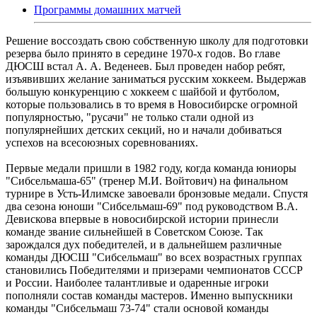
Программы домашних матчей
Решение воссоздать свою собственную школу для подготовки
резерва было принято в середине 1970-х годов. Во главе
ДЮСШ встал А. А. Веденеев. Был проведен набор ребят,
изъявивших желание заниматься русским хоккеем. Выдержав
большую конкуренцию с хоккеем с шайбой и футболом,
которые пользовались в то время в Новосибирске огромной
популярностью, "русачи" не только стали одной из
популярнейших детских секций, но и начали добиваться
успехов на всесоюзных соревнованиях.
Первые медали пришли в 1982 году, когда команда юниоры
"Сибсельмаша-65" (тренер М.И. Войтович) на финальном
турнире в Усть-Илимске завоевали бронзовые медали. Спустя
два сезона юноши "Сибсельмаш-69" под руководством В.А.
Девискова впервые в новосибирской истории принесли
команде звание сильнейшей в Советском Союзе. Так
зарождался дух победителей, и в дальнейшем различные
команды ДЮСШ "Сибсельмаш" во всех возрастных группах
становились Победителями и призерами чемпионатов СССР
и России. Наиболее талантливые и одаренные игроки
пополняли состав команды мастеров. Именно выпускники
команды "Сибсельмаш 73-74" стали основой команды