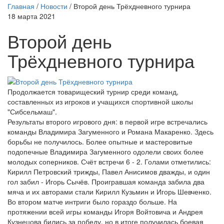
Главная
/
Новости
/
Второй день Трёхдневного турнира
18 марта 2021
Второй день
Трёхдневного турнира
Продолжается товарищеский турнир среди команд,
составленных из игроков и учащихся спортивной школы
"Сибсельмаш".
Результаты второго игрового дня: в первой игре встречались
команды Владимира Загуменного и Романа Макаренко. Здесь
борьбы не получилось. Более опытные и мастеровитые
подопечные Владимира Загуменного одолели своих более
молодых соперников. Счёт встречи 6 - 2. Голами отметились:
Кирилл Петровский трижды, Павел Анисимов дважды, и один
гол забил - Игорь Сычёв. Проигравшая команда забила два
мяча и их авторами стали Кирилл Кузьмин и Игорь Шевченко.
Во втором матче интриги было гораздо больше. На
протяжении всей игры команды Игоря Войтовича и Андрея
Кузнецова бились за победу, но в итоге получилась боевая