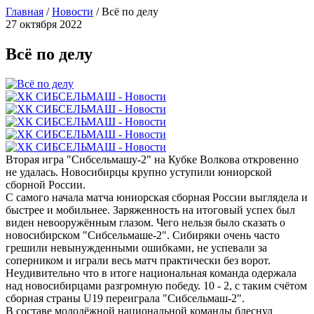
Главная
/
Новости
/
Всё по делу
27 октября 2022
Всё по делу
Вторая игра "Сибсельмашу-2" на Кубке Волкова откровенно
не удалась. Новосибирцы крупно уступили юниорской
сборной России.
С самого начала матча юниорская сборная России выглядела и
быстрее и мобильнее. Заряженность на итоговый успех был
виден невооружённым глазом. Чего нельзя было сказать о
новосибирском "Сибсельмаше-2". Сибиряки очень часто
грешили невынужденными ошибками, не успевали за
соперником и играли весь матч практически без ворот.
Неудивительно что в итоге национальная команда одержала
над новосибирцами разгромную победу. 10 - 2, с таким счётом
сборная страны U19 переиграла "Сибсельмаш-2".
В составе молодёжной национальной команды блеснул