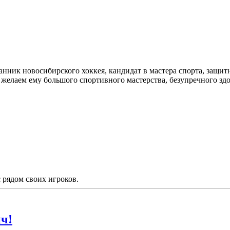
танник новосибирского хоккея, кандидат в мастера спорта, защ
елаем ему большого спортивного мастерства, безупречного здор
рядом своих игроков.
ч!