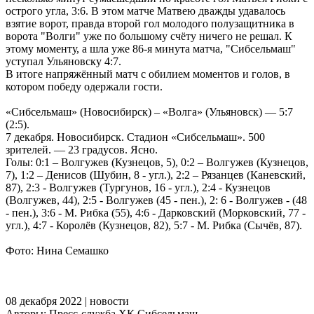
острого угла, 3:6. В этом матче Матвею дважды удавалось
взятие ворот, правда второй гол молодого полузащитника в
ворота "Волги" уже по большому счёту ничего не решал. К
этому моменту, а шла уже 86-я минута матча, "Сибсельмаш"
уступал Ульяновску 4:7.
В итоге напряжённый матч с обилием моментов и голов, в
котором победу одержали гости.
«Сибсельмаш» (Новосибирск) – «Волга» (Ульяновск) — 5:7
(2:5).
7 декабря. Новосибирск. Стадион «Сибсельмаш». 500
зрителей. — 23 градусов. Ясно.
Голы: 0:1 – Волгужев (Кузнецов, 5), 0:2 – Волгужев (Кузнецов,
7), 1:2 – Денисов (Шубин, 8 - угл.), 2:2 – Рязанцев (Каневский,
87), 2:3 - Волгужев (Тургунов, 16 - угл.), 2:4 - Кузнецов
(Волгужев, 44), 2:5 - Волгужев (45 - пен.), 2: 6 - Волгужев - (48
- пен.), 3:6 - М. Рибка (55), 4:6 - Дарковский (Морковский, 77 -
угл.), 4:7 - Королёв (Кузнецов, 82), 5:7 - М. Рибка (Сычёв, 87).
Фото: Нина Семашко
08 декабря 2022 | новости
Авторы: Пресс-служба ХК Сибсельмаш