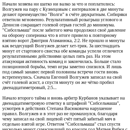
Начали хозяева ни шатко ни валко за что и поплатились:
Волгужев на пару с Кузнецовым с интервалом в две минуты
делают преимущество "Волги" в счёте двукратным. Сибиряки
ответили мгновенно. Результативный розыгрыш углового и
Денисов сокращает голевой отрыв гостей до минимума.
"Сибсельмаш" после забитого мяча продолжил своё давление
на оборону соперника что в итоге привело к повторному
взятию ворот Дмитрия Атаманюка, 2:2. Не прошло и минуты
как вездесущий Волгужев делает хет-трик. За шестнадцать
минут от стартового свистка обе команды успели отличится
результативными действиями целых пять раз. На этом
атакующая активность команд и закончилась. Больше стало
позиционной борьбы, темп игры заметно снизился. И лишь
под самый занавес первой половины встречи гости вновь
встрепенулись. Сначала Евгений Волгужев записал на свой
счёт голевой асист, а спустя минуту он же чётко пробил
двенадцатиметровый, 2:5...
Начало второго тайма и вновь арбитр Курбанов указывает на
двенадцатиметровую отметку в штрафной "Сибсельмаша",
усмотрев в действиях Степана Васюковича нарушение
правил. Волгужев и в этот раз не промахнулся, благодаря
чему записал на свой лицевой счёт пятый забитый мяч в
отдельно взятой игре. Ответом "Сибсельмаша" стал спустя
несколько минут сумасшедший по красоте гол Матвея Рибки с