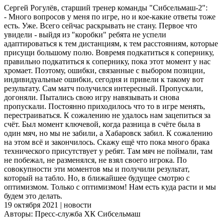
Сергей Рогулёв, старший тренер команды "Сибсельмаш-2":
- Много вопросов у меня по игре, но и кое-какие ответы тоже
есть. Уже. Всего сейчас раскрывать не стану. Первое что
увидели - выйдя из "коробки" ребята не успели
адаптироваться к тем дистанциям, к тем расстояниям, которые
присущи большому полю. Вовремя подкатиться к сопернику,
правильно подкатиться к сопернику, пока этот момент у нас
хромает. Поэтому, ошибки, связанные с выбором позиции,
индивидуальные ошибки, сегодня и привели к такому вот
результату. Сам матч получился интересный. Пропускали,
догоняли. Пытались свою игру навязывать и снова
пропускали. Постоянно приходилось что то в игре менять,
перестраиваться. К сожалению не удалось нам зацепиться за
счёт. Был момент ключевой, когда разница в счёте была в
один мяч, но мы не забили, а Хабаровск забил. К сожалению
на этом всё и закончилось. Скажу ещё что пока много брака
технического присутствует у ребят. Там мяч не поймали, там
не побежал, не разменялся, не взял своего игрока. По
совокупности эти моментов мы и получили результат,
который на табло. Но, в ближайшее будущее смотрю с
оптимизмом. Только с оптимизмом! Нам есть куда расти и мы
будем это делать.
19 октября 2021 | новости
Авторы: Пресс-служба ХК Сибсельмаш