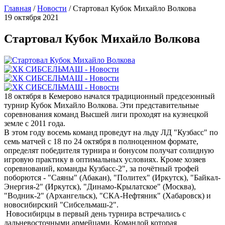
Главная
/
Новости
/
Стартовал Кубок Михайло Волкова
19 октября 2021
Стартовал Кубок Михайло Волкова
18 октября в Кемерово начался традиционный предсезонный
турнир Кубок Михайло Волкова. Эти представительные
соревнования команд Высшей лиги проходят на кузнецкой
земле с 2011 года.
В этом году восемь команд проведут на льду ЛД "Кузбасс" по
семь матчей с 18 по 24 октября в полноценном формате,
определят победителя турнира и бонусом получат солидную
игровую практику в оптимальных условиях. Кроме хозяев
соревнований, команды Кузбасс-2", за почётный трофей
поборются - "Саяны" (Абакан), "Политех" (Иркутск), "Байкал-
Энергия-2" (Иркутск), "Динамо-Крылатское" (Москва),
"Водник-2" (Архангельск), "СКА-Нефтяник" (Хабаровск) и
новосибирский "Сибсельмаш-2".
Новосибирцы в первый день турнира встречались с
дальневосточными армейцами. Командой которая