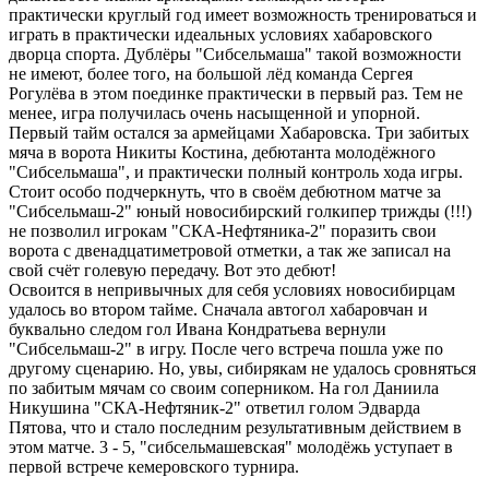
практически круглый год имеет возможность тренироваться и
играть в практически идеальных условиях хабаровского
дворца спорта. Дублёры "Сибсельмаша" такой возможности
не имеют, более того, на большой лёд команда Сергея
Рогулёва в этом поединке практически в первый раз. Тем не
менее, игра получилась очень насыщенной и упорной.
Первый тайм остался за армейцами Хабаровска. Три забитых
мяча в ворота Никиты Костина, дебютанта молодёжного
"Сибсельмаша", и практически полный контроль хода игры.
Стоит особо подчеркнуть, что в своём дебютном матче за
"Сибсельмаш-2" юный новосибирский голкипер трижды (!!!)
не позволил игрокам "СКА-Нефтяника-2" поразить свои
ворота с двенадцатиметровой отметки, а так же записал на
свой счёт голевую передачу. Вот это дебют!
Освоится в непривычных для себя условиях новосибирцам
удалось во втором тайме. Сначала автогол хабаровчан и
буквально следом гол Ивана Кондратьева вернули
"Сибсельмаш-2" в игру. После чего встреча пошла уже по
другому сценарию. Но, увы, сибирякам не удалось сровняться
по забитым мячам со своим соперником. На гол Даниила
Никушина "СКА-Нефтяник-2" ответил голом Эдварда
Пятова, что и стало последним результативным действием в
этом матче. 3 - 5, "сибсельмашевская" молодёжь уступает в
первой встрече кемеровского турнира.