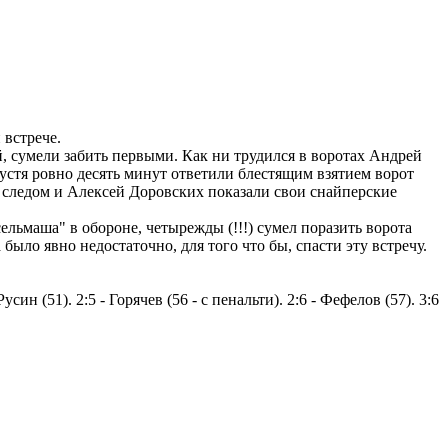
 встрече.
й, сумели забить первыми. Как ни трудился в воротах Андрей
устя ровно десять минут ответили блестящим взятием ворот
 следом и Алексей Доровских показали свои снайперские
льмаша" в обороне, четырежды (!!!) сумел поразить ворота
ыло явно недостаточно, для того что бы, спасти эту встречу.
Русин (51). 2:5 - Горячев (56 - с пенальти). 2:6 - Фефелов (57). 3:6