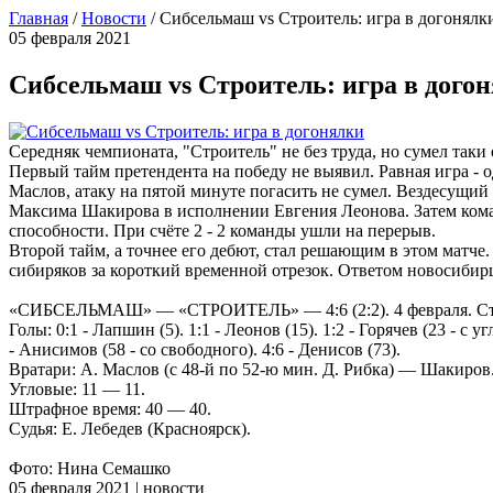
Главная
/
Новости
/
Сибсельмаш vs Строитель: игра в догонялк
05 февраля 2021
Сибсельмаш vs Строитель: игра в дого
Середняк чемпионата, "Строитель" не без труда, но сумел так
Первый тайм претендента на победу не выявил. Равная игра - 
Маслов, атаку на пятой минуте погасить не сумел. Вездесущи
Максима Шакирова в исполнении Евгения Леонова. Затем коман
способности. При счёте 2 - 2 команды ушли на перерыв.
Второй тайм, а точнее его дебют, стал решающим в этом матч
сибиряков за короткий временной отрезок. Ответом новосибирце
«СИБСЕЛЬМАШ» — «СТРОИТЕЛЬ» — 4:6 (2:2). 4 февраля. Стади
Голы: 0:1 - Лапшин (5). 1:1 - Леонов (15). 1:2 - Горячев (23 - с уг
- Анисимов (58 - со свободного). 4:6 - Денисов (73).
Вратари: А. Маслов (с 48-й по 52-ю мин. Д. Рибка) — Шакиров
Угловые: 11 — 11.
Штрафное время: 40 — 40.
Судья: Е. Лебедев (Красноярск).
Фото: Нина Семашко
05 февраля 2021 | новости