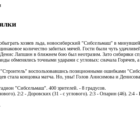
и
нялки
и обыграть хозяев льда, новосибирский "Сибсельмаш" в минувшей
одинаковое количество забитых мячей. Гости были чуть удачливе
й Денис Лапшин в ближнем бою был неотразим. Зато сибиряки сп
ды обменялись точными ударами с угловых: сначала Горячев, а
е. "Строитель" воспользовавшись позиционными ошибками "Сибсе
в стала концовка матча. Но, увы! Голов Анисимова и Денисова б
он "Сибсельмаш". 400 зрителей. - 8 градусов.
лового). 2:2 - Доровских (31 - с углового). 2:3 - Опарин (46). 2:4 - 
.