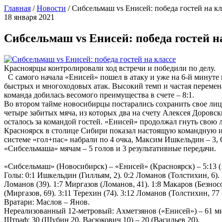
Главная
/
Новости
/
Сибсельмаш vs Енисей: победа гостей на кл
18 января 2021
Сибсельмаш vs Енисей: победа гостей н
Красноярцы контролировали ход встречи и победили по делу.
С самого начала «Енисей» пошел в атаку и уже на 6-й минуте
быстрых и многоходовых атак. Высокий темп и частая перемена
команда добилась весомого преимущества в счете – 8:1.
Во втором тайме новосибирцы постарались сохранить свое лицо:
четыре забитых мяча, из которых два на счету Алексея Доровс
осталось за командой гостей. «Енисей» продолжал гнуть свою 
Красноярск в столице Сибири показал настоящую командную иг
системе «гол+пас» набрали по 4 очка, Максим Ишкельдин – 3,
«Сибсельмаша» мячам – 5 голов и 3 результативные передачи.
«Сибсельмаш» (Новосибирск) – «Енисей» (Красноярск) – 5:13 (
Голы: 0:1 Ишкельдин (Гилльям, 2). 0:2 Ломанов (Толстихин, 6). 
Ломанов (39). 1:7 Миргазов (Ломанов, 41). 1:8 Макаров (Безносо
(Миргазов, 69). 3:11 Терехин (74). 3:12 Ломанов (Толстихин, 77 
Вратари: Маслов – Янов.
Нереализованный 12-метровый: Ахметзянов («Енисей») – 61 ми
Штраф: 30 (Шубин 20, Васюкович 10) – 20 (Васильев 20).