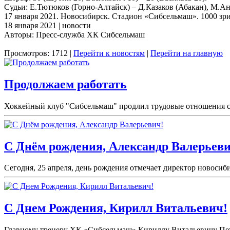
Судьи: Е.Тютюков (Горно-Алтайск) – Д.Казаков (Абакан), М.Ан
17 января 2021. Новосибирск. Стадион «Сибсельмаш». 1000 зрит
18 января 2021 | новости
Авторы: Пресс-служба ХК Сибсельмаш
Просмотров: 1712 |
Перейти к новостям
|
Перейти на главную
Продолжаем работать
Хоккейный клуб "Сибсельмаш" продлил трудовые отношения с 
С Днём рождения, Александр Валерьеви
Сегодня, 25 апреля, день рождения отмечает директор новоси
С Днем Рождения, Кирилл Витальевич!
Главному тренеру ХК «Сибсельмаш» Кириллу Витальевичу Петро