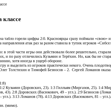
ассе
а классе
 на табло горели цифры 2:0. Красноярцы сразу поймали «свою» 
 направления атак раз за разом ставила в тупик игроков «Сибсе
 в этой части игры они действовали более решительно, старалис
ких, и по разу отличились Кузьмин и Терёхин. Но, как бы не ст
линию, хотя иногда в ущерб обороне.
ру и выделить из игроков практически некого. Очень плодотво
 Олег Толстихин и Тимофей Безносов – 2. Сергей Ломанов оказ
1:8)
1:2 Кузьмин (Доровских, 23). 1:3 Гилльям (Миргазов, 25). 1:4 Ми
в, 43). 2:8 Доровских (Васюкович, 49 – угл.). 2:9 Безносов (Лома
– угл.). 3:13 Ломанов (78). 4:13 Доровских (Васюкович, 81 – угл.)
н. (мимо).