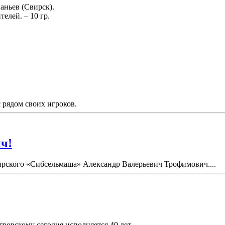
аньев (Свирск).
елей. – 10 гр.
рядом своих игроков.
ч!
бирского «Сибсельмаша» Александр Валерьевич Трофимович....
вскому сегодня исполняется 40 лет....