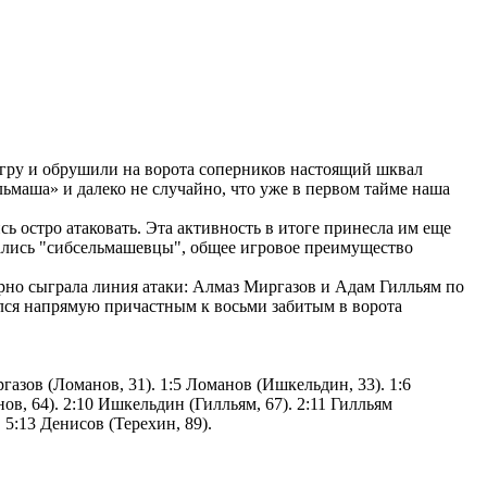
игру и обрушили на ворота соперников настоящий шквал
льмаша» и далеко не случайно, что уже в первом тайме наша
ь остро атаковать. Эта активность в итоге принесла им еще
арались "сибсельмашевцы", общее игровое преимущество
рно сыграла линия атаки: Алмаз Миргазов и Адам Гилльям по
ался напрямую причастным к восьми забитым в ворота
ргазов (Ломанов, 31). 1:5 Ломанов (Ишкельдин, 33). 1:6
нов, 64). 2:10 Ишкельдин (Гилльям, 67). 2:11 Гилльям
. 5:13 Денисов (Терехин, 89).