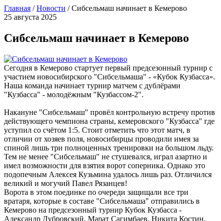
Главная
/
Новости
/
Сибсельмаш начинает в Кемерово
25 августа 2025
Сибсельмаш начинает в Кемерово
Сегодня в Кемерово стартует первый предсезонный турнир с
участием новосибирского "Сибсельмаша" - «Кубок Кузбасса».
Наша команда начинает турнир матчем с дублёрами
"Кузбасса" - молодёжным "Кузбассом-2".
Накануне "Сибсельмаш" провёл контрольную встречу против
действующего чемпиона страны, кемеровского "Кузбасса" где
уступил со счётом 1:5. Стоит отметить что этот матч, в
отличии от хозяев поля, новосибирцы проводили имея за
спиной лишь три полноценных тренировки на большом льду.
Тем не менее "Сибсельмаш" не стушевался, играл азартно и
имел возможности для взятия ворот соперника. Однако это
подопечным Алексея Кузьмина удалось лишь раз. Отличился
великий и могучий Павел Рязанцев!
Ворота в этом поединке по очереди защищали все три
вратаря, которые в составе "Сибсельмаша" отправились в
Кемерово на предсезонный турнир Кубок Кузбасса -
Александр Дубровский, Марат Сагимбаев, Никита Костин.