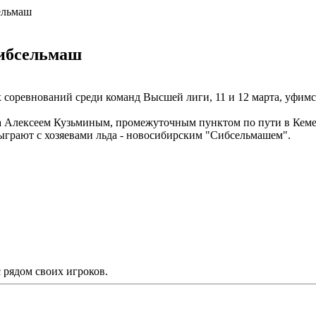
ельмаш
Сибсельмаш
х соревнований среди команд Высшей лиги, 11 и 12 марта, уфи
 Алексеем Кузьминым, промежуточным пунктом по пути в Кемеро
сыграют с хозяевами льда - новосибирским "Сибсельмашем".
рядом своих игроков.