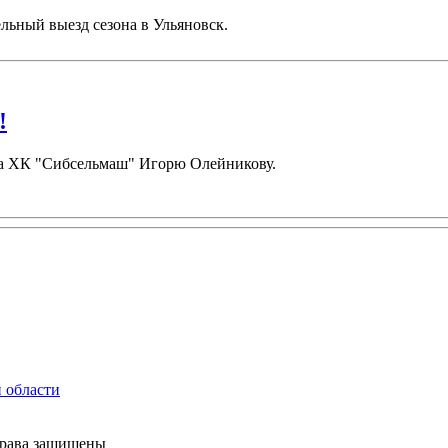
льный выезд сезона в Ульяновск.
!
ора ХК "Сибсельмаш" Игорю Олейникову.
права защищены