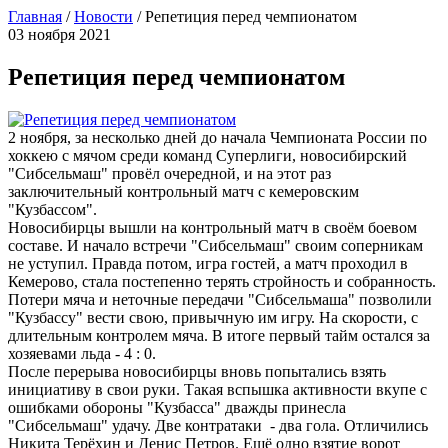
Главная
/
Новости
/
Репетиция перед чемпионатом
03 ноября 2021
Репетиция перед чемпионатом
2 ноября, за несколько дней до начала Чемпионата России по
хоккею с мячом среди команд Суперлиги, новосибирский
"Сибсельмаш" провёл очередной, и на этот раз
заключительный контрольный матч с кемеровским
"Кузбассом".
Новосибирцы вышли на контрольный матч в своём боевом
составе. И начало встречи "Сибсельмаш" своим соперникам
не уступил. Правда потом, игра гостей, а матч проходил в
Кемерово, стала постепенно терять стройность и собранность.
Потери мяча и неточные передачи "Сибсельмаша" позволили
"Кузбассу" вести свою, привычную им игру. На скорости, с
длительным контролем мяча. В итоге первый тайм остался за
хозяевами льда - 4 : 0.
После перерыва новосибирцы вновь попытались взять
инициативу в свои руки. Такая вспышка активности вкупе с
ошибками обороны "Кузбасса" дважды принесла
"Сибсельмаш" удачу. Две контратаки - два гола. Отличились
Никита Терёхин и Денис Петров. Ещё одно взятие ворот