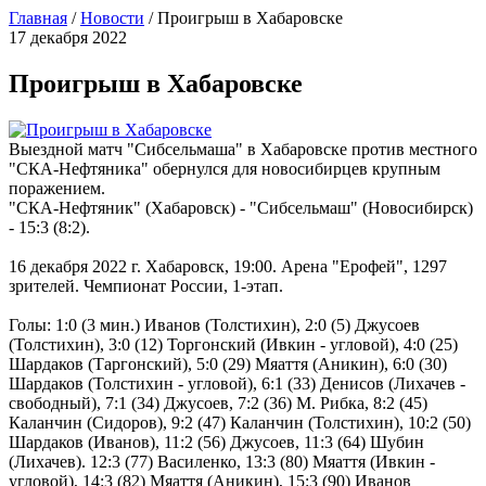
Главная
/
Новости
/
Проигрыш в Хабаровске
17 декабря 2022
Проигрыш в Хабаровске
Выездной матч "Сибсельмаша" в Хабаровске против местного
"СКА-Нефтяника" обернулся для новосибирцев крупным
поражением.
"СКА-Нефтяник" (Хабаровск) - "Сибсельмаш" (Новосибирск)
- 15:3 (8:2).
16 декабря 2022 г. Хабаровск, 19:00. Арена "Ерофей", 1297
зрителей. Чемпионат России, 1-этап.
Голы: 1:0 (3 мин.) Иванов (Толстихин), 2:0 (5) Джусоев
(Толстихин), 3:0 (12) Торгонский (Ивкин - угловой), 4:0 (25)
Шардаков (Таргонский), 5:0 (29) Мяаття (Аникин), 6:0 (30)
Шардаков (Толстихин - угловой), 6:1 (33) Денисов (Лихачев -
свободный), 7:1 (34) Джусоев, 7:2 (36) М. Рибка, 8:2 (45)
Каланчин (Сидоров), 9:2 (47) Каланчин (Толстихин), 10:2 (50)
Шардаков (Иванов), 11:2 (56) Джусоев, 11:3 (64) Шубин
(Лихачев). 12:3 (77) Василенко, 13:3 (80) Мяаття (Ивкин -
угловой), 14:3 (82) Мяаття (Аникин), 15:3 (90) Иванов