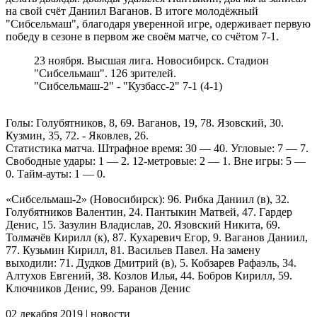
на свой счёт Даниил Ваганов. В итоге молодёжный
"Сибсельмаш", благодаря уверенной игре, одерживает первую
победу в сезоне в первом же своём матче, со счётом 7-1.
23 ноября. Высшая лига. Новосибирск. Стадион
"Сибсельмаш". 126 зрителей.
"Сибсельмаш-2" - "Кузбасс-2" 7-1 (4-1)
Голы: Голубятников, 8, 69. Ваганов, 19, 78. Язовский, 30.
Кузмин, 35, 72. - Яковлев, 26.
Статистика матча. Штрафное время: 30 — 40. Угловые: 7 — 7.
Свободные удары: 1 — 2. 12-метровые: 2 — 1. Вне игры: 5 —
0. Тайм-ауты: 1 — 0.
«Сибсельмаш-2» (Новосибирск): 96. Рибка Даниил (в), 32.
Голубятников Валентин, 24. Пантыкин Матвей, 47. Гардер
Денис, 15. Зазулин Владислав, 20. Язовский Никита, 69.
Толмачёв Кирилл (к), 87. Кухаревич Егор, 9. Ваганов Даниил,
77. Кузьмин Кирилл, 81. Васильев Павел. На замену
выходили: 71. Дудков Дмитрий (в), 5. Кобзарев Рафаэль, 34.
Алтухов Евгений, 38. Козлов Илья, 44. Бобров Кирилл, 59.
Ключников Денис, 99. Баранов Денис
02 декабря 2019 | новости