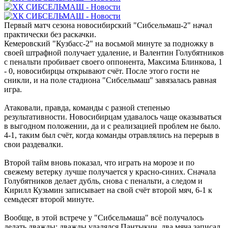
Первый матч сезона новосибирский "Сибсельмаш-2" начал
практически без раскачки.
Кемеровский "Кузбасс-2" на восьмой минуте за подножку в
своей штрафной получает удаление, и Валентин Голубятников
с пенальти пробивает своего оппонента, Максима Блинкова, 1
- 0, новосибирцы открывают счёт. После этого гости не
сникли, и на поле стадиона "Сибсельмаш" завязалась равная
игра.
Атаковали, правда, команды с разной степенью
результативности. Новосибирцам удавалось чаще оказываться
в выгодном положении, да и с реализацией проблем не было.
4-1, таким был счёт, когда команды отравлялись на перерыв в
свои раздевалки.
Второй тайм вновь показал, что играть на морозе и по
свежему ветерку лучше получается у красно-синих. Сначала
Голубятников делает дубль, снова с пенальти, а следом и
Кирилл Кузьмин записывает на свой счёт второй мяч, 6-1 к
семьдесят второй минуте.
Вообще, в этой встрече у "Сибсельмаша" всё получалось
делать дважды: дважды удалялся Пантыкин, два мяча записал