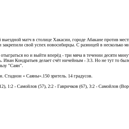
выездной матч в столице Хакасии, городе Абакане против мест
акрепили свой успех новосибирцы. С разницей в несколько мину
 отыграться но и выйти вперёд - три мяча в течении десяти мин
ть. Иван Кондратьев делает счёт ничейным - 3:3. Но не тут то б
льзу "Саян".
Стадион « Саяны».150 зритель. 14 градусов.
12), 1:2 - Самойлов (57), 2:2 - Гавричков (67), 3:2 - Самойлов (Во