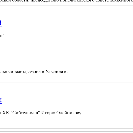
!
ш".
льный выезд сезона в Ульяновск.
!
ора ХК "Сибсельмаш" Игорю Олейникову.