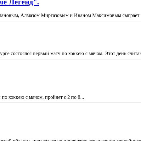
че Легенд".
ановым, Алмазом Миргазовым и Иваном Максимовым сыграет в "
урге состоялся первый матч по хоккею с мячом. Этот день счит
по хоккею с мячом, пройдет с 2 по 8...
рской области, председателю попечительского совета хоккейного 