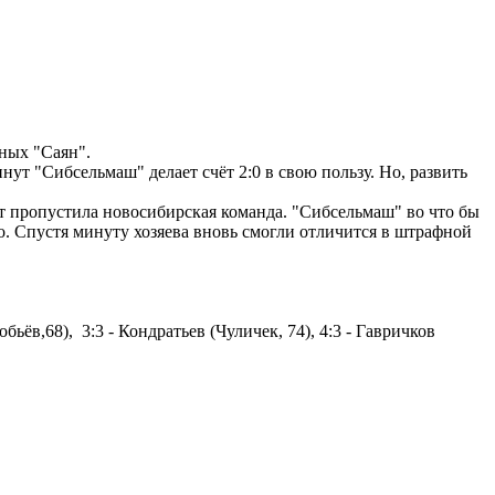
ных "Саян".
т "Сибсельмаш" делает счёт 2:0 в свою пользу. Но, развить
ут пропустила новосибирская команда. "Сибсельмаш" во что бы
ыло. Спустя минуту хозяева вновь смогли отличится в штрафной
робьёв,68), 3:3 - Кондратьев (Чуличек, 74), 4:3 - Гавричков