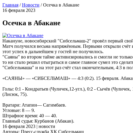
Главная
/
Новости
/
Осечка в Абакане
16 февраля 2023
Осечка в Абакане
Накануне, новосибирский "Сибсельмаш-2" провёл первый свой 
Матч получился весьма напряжённым. Первыми открыли счёт и з
этот успех в дальнейшем у гостей не получилось.
"Саяны" во втором тайме активизировались и смогли не только
то ни стало решил отыграться и самое главное сумел это сдела
"Сибсельмаша" и на этот раз счёт стал окончательным, 4:3 в по
«САЯНЫ» — «СИБСЕЛЬМАШ» — 4:3 (0:2). 15 февраля. Абакан. 
Голы: 0:1 - Кондратьев (Чуличек,12-угл.), 0:2 - Сычёв (Чуличек, 
(Лисюк, 75).
Вратари: Атапин— Сагимбаев.
Угловые: 8 — 9.
Штрафное время: 40 — 40.
Главный судья: Курбанов (Абакан).
16 февраля 2023 | новости
Авторы: Пресс-служба ХК Сибсельмаш