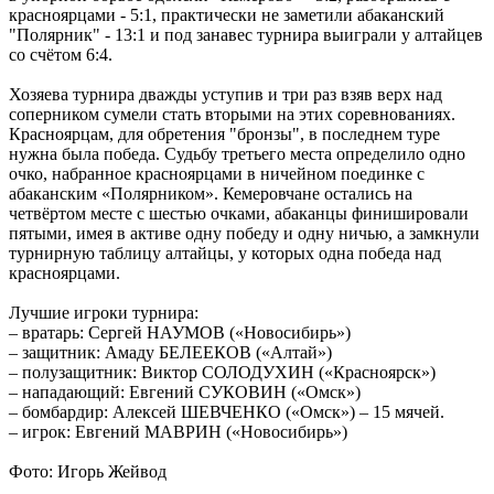
красноярцами - 5:1, практически не заметили абаканский
"Полярник" - 13:1 и под занавес турнира выиграли у алтайцев
со счётом 6:4.
Хозяева турнира дважды уступив и три раз взяв верх над
соперником сумели стать вторыми на этих соревнованиях.
Красноярцам, для обретения "бронзы", в последнем туре
нужна была победа. Судьбу третьего места определило одно
очко, набранное красноярцами в ничейном поединке с
абаканским «Полярником». Кемеровчане остались на
четвёртом месте с шестью очками, абаканцы финишировали
пятыми, имея в активе одну победу и одну ничью, а замкнули
турнирную таблицу алтайцы, у которых одна победа над
красноярцами.
Лучшие игроки турнира:
– вратарь: Сергей НАУМОВ («Новосибирь»)
– защитник: Амаду БЕЛЕЕКОВ («Алтай»)
– полузащитник: Виктор СОЛОДУХИН («Красноярск»)
– нападающий: Евгений СУКОВИН («Омск»)
– бомбардир: Алексей ШЕВЧЕНКО («Омск») – 15 мячей.
– игрок: Евгений МАВРИН («Новосибирь»)
Фото: Игорь Жейвод