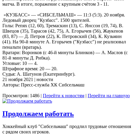
матча. В итоге, поражение с крупным счётом 3 - 11.
«КУЗБАСС» — «СИБСЕЛЬМАШ» — 11:3 (5:3). 20 ноября.
Ледовый дворец "Кузбасс". 1500 зрителей.
Голы: Репях (12, 60), Тремаскин (13), С. Янссон (19, 74), В.
Швецов (35), Тарасов (42, 75), А. Егорычев (56), Жаукенов
(83, 87) — Д. Петров (22), К. Петровский (34), К. Кузьмин
(41). На 90-й минуте А. Егорычев ("Кузбасс") не реализовал
пенальти (вратарь).
Вратари: Воронков (с 46-й минуты Блинков) — А. Маслов (с
81-й минуты Д. Рибка).
Угловые: 10 — 4.
Штрафное время: 20 — 20.
Судья: А. Шатунов (Екатеринбург).
21 ноября 2021 | новости
Авторы: Пресс-служба ХК Сибсельмаш
Просмотров: 1486 |
Перейти к новостям
|
Перейти на главную
Продолжаем работать
Хоккейный клуб "Сибсельмаш" продлил трудовые отношения
с рядом своих игроков.