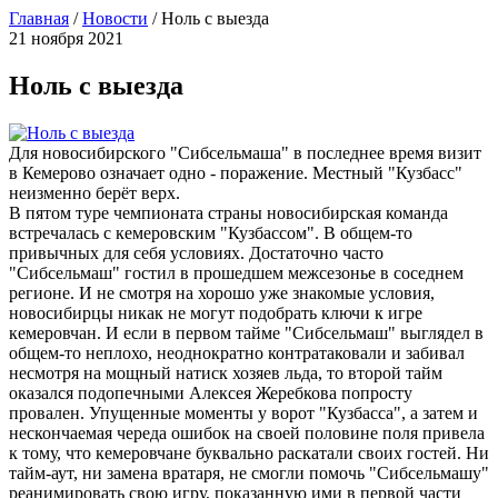
Главная
/
Новости
/
Ноль с выезда
21 ноября 2021
Ноль с выезда
Для новосибирского "Сибсельмаша" в последнее время визит
в Кемерово означает одно - поражение. Местный "Кузбасс"
неизменно берёт верх.
В пятом туре чемпионата страны новосибирская команда
встречалась с кемеровским "Кузбассом". В общем-то
привычных для себя условиях. Достаточно часто
"Сибсельмаш" гостил в прошедшем межсезонье в соседнем
регионе. И не смотря на хорошо уже знакомые условия,
новосибирцы никак не могут подобрать ключи к игре
кемеровчан. И если в первом тайме "Сибсельмаш" выглядел в
общем-то неплохо, неоднократно контратаковали и забивал
несмотря на мощный натиск хозяев льда, то второй тайм
оказался подопечными Алексея Жеребкова попросту
провален. Упущенные моменты у ворот "Кузбасса", а затем и
нескончаемая череда ошибок на своей половине поля привела
к тому, что кемеровчане буквально раскатали своих гостей. Ни
тайм-аут, ни замена вратаря, не смогли помочь "Сибсельмашу"
реанимировать свою игру, показанную ими в первой части