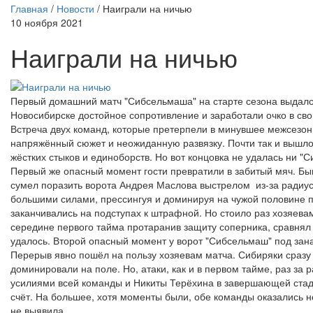
Главная
/
Новости
/
Наиграли на ничью
10 ноября 2021
Наиграли на ничью
Первый домашний матч "Сибсельмаша" на старте сезона выдался 
Новосибирске достойное сопротивление и заработали очко в сво
Встреча двух команд, которые претерпели в минувшее межсезо
напряжённый сюжет и неожиданную развязку. Почти так и вышло
жёстких стыков и единоборств. Но вот концовка не удалась ни "С
Первый же опасный момент гости превратили в забитый мяч. Бы
сумел поразить ворота Андрея Маслова выстрелом из-за радиуса
большими силами, прессингуя и доминируя на чужой половине 
заканчивались на подступах к штрафной. Но стоило раз хозяева
середине первого тайма протаранив защиту соперника, сравнял 
удалось. Второй опасный момент у ворот "Сибсельмаш" под зан
Перерыв явно пошёл на пользу хозяевам матча. Сибиряки сразу 
доминировали на поле. Но, атаки, как и в первом тайме, раз за
усилиями всей команды и Никиты Терёхина в завершающей стади
счёт. На большее, хотя моменты были, обе команды оказались 
не выявила.