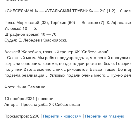
«СИБСЕЛЬМАШ» — «УРАЛЬСКИЙ ТРУБНИК» — 2:2 (1:2). 10 ноября
Голы: Морковский (32), Терёхин (60) — Вшивков (7), К. Афанась
Угловые: 10 — 5.
Штрафное время: 40 — 70.
Судья: Е. Лебедев (Красноярск).
Алексей Жеребков, главный тренер ХК "Сибсельмаш":
- Сложный матч. Мы ребят предупреждали, что легкой прогулки н
вскрыли соперника краями, но где-то доигровки не было. Говорил
получили 2 гола именно с них с рикошетов. Бывает такое. Во в
подвела реализация… Угловых подали очень много… Нужно дела
Фото: Нина Семашко
10 ноября 2021 | новости
Авторы: Пресс-служба ХК Сибсельмаш
Просмотров: 2296 |
Перейти к новостям
|
Перейти на главную