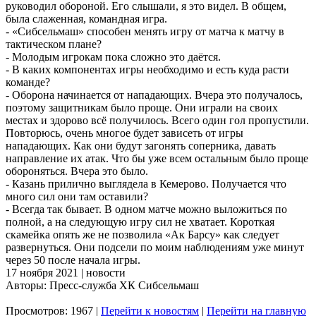
руководил обороной. Его слышали, я это видел. В общем,
была слаженная, командная игра.
- «Сибсельмаш» способен менять игру от матча к матчу в
тактическом плане?
- Молодым игрокам пока сложно это даётся.
- В каких компонентах игры необходимо и есть куда расти
команде?
- Оборона начинается от нападающих. Вчера это получалось,
поэтому защитникам было проще. Они играли на своих
местах и здорово всё получилось. Всего один гол пропустили.
Повторюсь, очень многое будет зависеть от игры
нападающих. Как они будут загонять соперника, давать
направление их атак. Что бы уже всем остальным было проще
обороняться. Вчера это было.
- Казань прилично выглядела в Кемерово. Получается что
много сил они там оставили?
- Всегда так бывает. В одном матче можно выложиться по
полной, а на следующую игру сил не хватает. Короткая
скамейка опять же не позволила «Ак Барсу» как следует
развернуться. Они подсели по моим наблюдениям уже минут
через 50 после начала игры.
17 ноября 2021 | новости
Авторы: Пресс-служба ХК Сибсельмаш
Просмотров: 1967 |
Перейти к новостям
|
Перейти на главную