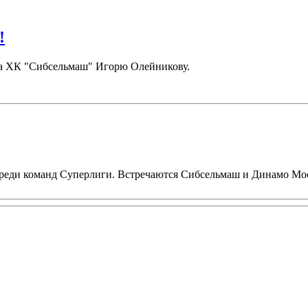
!
ора ХК "Сибсельмаш" Игорю Олейникову.
 среди команд Суперлиги. Встречаются Сибсельмаш и Динамо Мо