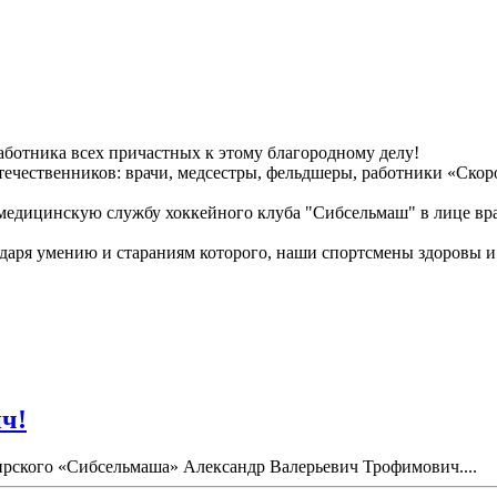
ботника всех причастных к этому благородному делу!
ечественников: врачи, медсестры, фельдшеры, работники «Ско
у медицинскую службу хоккейного клуба "Сибсельмаш" в лице в
даря умению и стараниям которого, наши спортсмены здоровы и
ч!
бирского «Сибсельмаша» Александр Валерьевич Трофимович....