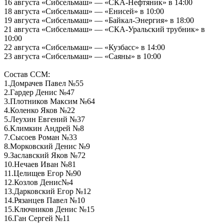
16 августа «Сибсельмаш» — «СКА-Нефтяник» в 14:00
18 августа «Сибсельмаш» — «Енисей» в 10:00
19 августа «Сибсельмаш» — «Байкал-Энергия» в 18:00
21 августа «Сибсельмаш» — «СКА-Уральский трубник» в
10:00
22 августа «Сибсельмаш» — «Кузбасс» в 14:00
23 августа «Сибсельмаш» — «Саяны» в 10:00
Состав ССМ:
1.Домрачев Павел №55
2.Гардер Денис №47
3.Плотников Максим №64
4.Коленко Яков №22
5.Леухин Евгений №37
6.Климкин Андрей №8
7.Сысоев Роман №33
8.Морковский Денис №9
9.Заславский Яков №72
10.Нечаев Иван №81
11.Целищев Егор №90
12.Козлов Денис№4
13.Дарковский Егор №12
14.Рязанцев Павел №10
15.Ключников Денис №15
16.Ган Сергей №11