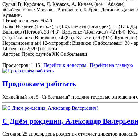
Судьи: В. Курбанов, Д. Казаков, А. Кичеев (все – Абакан).
«Сибсельмаш»: Маслов – Васюкович, Бобров, Денисов, Дарков
Кузьмин.
Штрафное время: 50-20
Голы: Исалиев (Петров), 5 (1:0). Нечаев (Баздырев), 11 (1:1). До
Вшивков (Петров), 38 (4:3). Вдовенко (Волгужев), 42 (4:4). Куз
(7:5). Исалиев (Вшивков), 74 (8:5). Кузьмин, 76 (9:5). Кузнецов 
Нереализованный 12-метровый: Вшивков (Сибсельмаш), 30 - вра
14 февраля 2020 | новости
Авторы: Пресс-служба ХК Сибсельмаш
Просмотров: 1115 |
Перейти к новостям
|
Перейти на главную
Продолжаем работать
Хоккейный клуб "Сибсельмаш" продлил трудовые отношения с 
С Днём рождения, Александр Валерьеви
Сегодня, 25 апреля, день рождения отмечает директор новоси