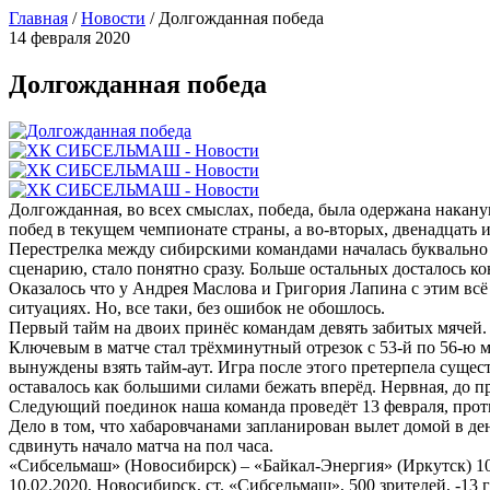
Главная
/
Новости
/
Долгожданная победа
14 февраля 2020
Долгожданная победа
Долгожданная, во всех смыслах, победа, была одержана накану
побед в текущем чемпионате страны, а во-вторых, двенадцать 
Перестрелка между сибирскими командами началась буквально с
сценарию, стало понятно сразу. Больше остальных досталось ко
Оказалось что у Андрея Маслова и Григория Лапина с этим всё
ситуациях. Но, все таки, без ошибок не обошлось.
Первый тайм на двоих принёс командам девять забитых мячей. 
Ключевым в матче стал трёхминутный отрезок с 53-й по 56-ю 
вынуждены взять тайм-аут. Игра после этого претерпела сущес
оставалось как большими силами бежать вперёд. Нервная, до п
Следующий поединок наша команда проведёт 13 февраля, против
Дело в том, что хабаровчанами запланирован вылет домой в д
сдвинуть начало матча на пол часа.
«Сибсельмаш» (Новосибирск) – «Байкал-Энергия» (Иркутск) 10:
10.02.2020, Новосибирск, ст. «Сибсельмаш», 500 зрителей, -13 г