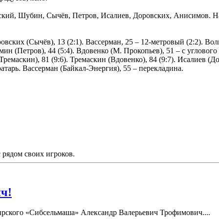
ский, Шубин, Сычёв, Петров, Исалиев, Доровских, Анисимов. Н
ровских (Сычёв), 13 (2:1). Вассерман, 25 – 12-метровый (2:2). Вол
ьмин (Петров), 44 (5:4). Вдовенко (М. Прокопьев), 51 – с углового
(Тремаскин), 81 (9:6). Тремаскин (Вдовенко), 84 (9:7). Исалиев (До
тарь. Вассерман (Байкал-Энергия), 55 – перекладина.
рядом своих игроков.
ч!
бирского «Сибсельмаша» Александр Валерьевич Трофимович....