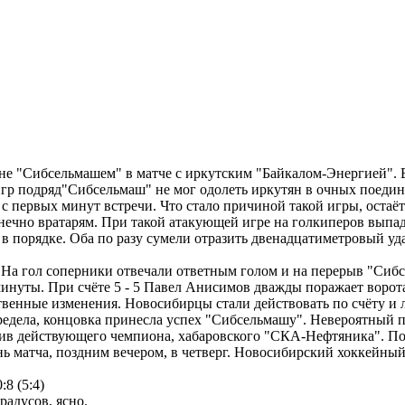
не "Сибсельмашем" в матче с иркутским "Байкалом-Энергией". В
игр подряд"Сибсельмаш" не мог одолеть иркутян в очных поедин
 первых минут встречи. Что стало причиной такой игры, остаётс
нечно вратарям. При такой атакующей игре на голкиперов выпада
 в порядке. Оба по разу сумели отразить двенадцатиметровый у
На гол соперники отвечали ответным голом и на перерыв "Сибсел
минуты. При счёте 5 - 5 Павел Анисимов дважды поражает ворота
твенные изменения. Новосибирцы стали действовать по счёту и л
редела, концовка принесла успех "Сибсельмашу". Невероятный по
 действующего чемпиона, хабаровского "СКА-Нефтяника". По про
ень матча, поздним вечером, в четверг. Новосибирский хоккейн
8 (5:4)
радусов, ясно.