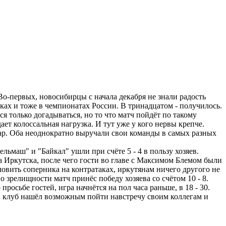
о-первых, новосибирцы с начала декабря не знали радость
ках и тоже в чемпионатах России. В тринадцатом - получилось.
я только догадываться, но то что матч пойдёт по такому
ет колоссальная нагрузка. И тут уже у кого нервы крепче.
дар. Оба неоднократно выручали свои команды в самых разных
ьмаш" и "Байкал" ушли при счёте 5 - 4 в пользу хозяев.
 Иркутска, после чего гости во главе с Максимом Блемом были
овить соперника на контратаках, иркутянам ничего другого не
 зрелищности матч принёс победу хозяева со счётом 10 - 8.
сьбе гостей, игра начнётся на пол часа раньше, в 18 - 30.
ый клуб нашёл возможным пойти навстречу своим коллегам и