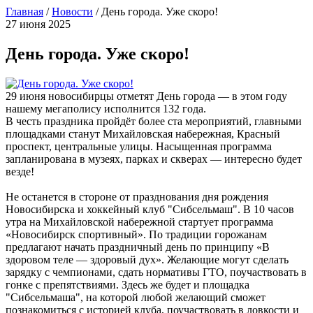
Главная
/
Новости
/
День города. Уже скоро!
27 июня 2025
День города. Уже скоро!
29 июня новосибирцы отметят День города — в этом году
нашему мегаполису исполнится 132 года.
В честь праздника пройдёт более ста мероприятий, главными
площадками станут Михайловская набережная, Красный
проспект, центральные улицы. Насыщенная программа
запланирована в музеях, парках и скверах — интересно будет
везде!
Не останется в стороне от празднования дня рождения
Новосибирска и хоккейный клуб "Сибсельмаш". В 10 часов
утра на Михайловской набережной стартует программа
«Новосибирск спортивный». По традиции горожанам
предлагают начать праздничный день по принципу «В
здоровом теле — здоровый дух». Желающие могут сделать
зарядку с чемпионами, сдать нормативы ГТО, поучаствовать в
гонке с препятствиями. Здесь же будет и площадка
"Сибсельмаша", на которой любой желающий сможет
познакомиться с историей клуба, поучаствовать в ловкости и