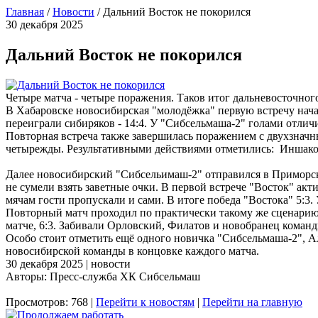
Главная
/
Новости
/
Дальний Восток не покорился
30 декабря 2025
Дальний Восток не покорился
Четыре матча - четыре поражения. Таков итог дальневосточног
В Хабаровске новосибирская "молодёжка" первую встречу начала
переиграли сибиряков - 14:4. У "Сибсельмаша-2" голами отлич
Повторная встреча также завершилась поражением с двухзначны
четырежды. Результативными действиями отметились: Иншако
Далее новосибирский "Сибсельимаш-2" отправился в Приморски
не сумели взять заветные очки. В первой встрече "Восток" акт
мячам гости пропускали и сами. В итоге победа "Востока" 5:3
Повторный матч проходил по практически такому же сценарию 
матче, 6:3. Забивали Орловский, Филатов и новобранец команд
Особо стоит отметить ещё одного новичка "Сибсельмаша-2", 
новосибирской команды в концовке каждого матча.
30 декабря 2025 | новости
Авторы: Пресс-служба ХК Сибсельмаш
Просмотров: 768 |
Перейти к новостям
|
Перейти на главную