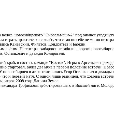
о вояжа новосибирского "Сибсельмаша-2" под занавес уходящего
 играть практически с колёс, что само по себе не могло не отр
ились Каневский, Филатов, Кондратьев и Бабкин.
м счётом. На этот раз хабаровчане забили в ворота новосибирц
в, Остапкович и дважды Кондратьев.
й край, в гости к команде "Восток". Игры в Арсеньеве проходи
ивно стартовал, забив два мяча в первой половине встречи. Нов
. У новосибирцев в атаке отличились Егор Остапкович и дважды
что и первый матч. С одной лишь разницей, что хозяева встреч
ы, игрок 2008 года Даниил Земов.
Александра Трофимова, дебютировавшего в Высшей лиге. Молодо