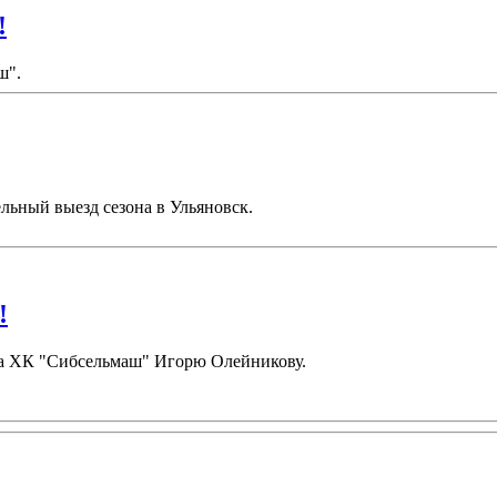
!
ш".
льный выезд сезона в Ульяновск.
!
ора ХК "Сибсельмаш" Игорю Олейникову.