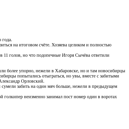
 года.
азиться на итоговом счёте. Хозяева целиком и полностью
ев 11 голов, но что подопечные Игоря Сычёва ответили
ли более упорно, нежели в Хабаровске, но и там новосибирцы
осибирцы попытались отыграться, но увы, вместе с забитыми
 Александр Орловский.
и сумели забить на один мяч больше, нежели в предыдущем
й голкипер неизменно занимал пост номер один в воротах