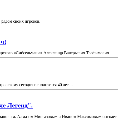
рядом своих игроков.
ч!
бирского «Сибсельмаша» Александр Валерьевич Трофимович....
вскому сегодня исполняется 40 лет....
че Легенд".
ановым, Алмазом Миргазовым и Иваном Максимовым сыграет в "