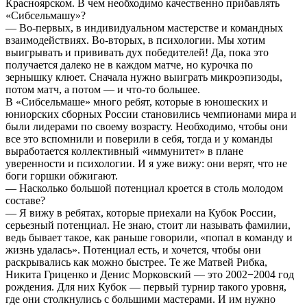
Красноярском. В чем необходимо качественно прибавлять
«Сибсельмашу»?
— Во-первых, в индивидуальном мастерстве и командных
взаимодействиях. Во-вторых, в психологии. Мы хотим
выигрывать и прививать дух победителей! Да, пока это
получается далеко не в каждом матче, но курочка по
зернышку клюет. Сначала нужно выиграть микроэпизоды,
потом матч, а потом — и что-то большее.
В «Сибсельмаше» много ребят, которые в юношеских и
юниорских сборных России становились чемпионами мира и
были лидерами по своему возрасту. Необходимо, чтобы они
все это вспомнили и поверили в себя, тогда и у команды
выработается коллективный «иммунитет» в плане
уверенности и психологии. И я уже вижу: они верят, что не
боги горшки обжигают.
— Насколько большой потенциал кроется в столь молодом
составе?
— Я вижу в ребятах, которые приехали на Кубок России,
серьезный потенциал. Не знаю, стоит ли называть фамилии,
ведь бывает такое, как раньше говорили, «попал в команду и
жизнь удалась». Потенциал есть, и хочется, чтобы они
раскрывались как можно быстрее. Те же Матвей Рибка,
Никита Гриценко и Денис Морковский — это 2002−2004 год
рождения. Для них Кубок — первый турнир такого уровня,
где они столкнулись с большими мастерами. И им нужно