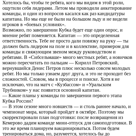
Хотелось бы, чтобы те ребята, кого мы видим в этой роли,
ощутили себя лидерами. Летом мы проводили анкетирование
команды, и один из вопросов касался как раз кандидатуры
капитана. Но мы еще не были на большом льду и не видели
игроков в «боевых условиях».
Возможно, по завершении Кубка будет еще один опрос, и
мнение ребят поменяется. Капитан — это определенная
ответственность. Тебе не просто дали повязку на руку — ты
должен быть лидером на поле и в коллективе, примером для
команды и свяжующим звеном между руководством и
ребятами. В «Сибсельмаше» много местных ребят, а новичков
можно пересчитать по пальцам — Кирилл Петровский,
вернувшийся Денис Петров плюс несколько совсем молодых
ребят. Но мы только узнаем друг друга, и это не проходит без
сложностей. Словом, мы в процессе и поиске. Хотя я не
исключаю, что на матч с «Кузбассом» и «Уральским
Трубником» у нас появится основной капитан.
— Какие планы у команды по завершении первого этапа
Кубка России?
— В этом сезоне много новшеств — и столь раннее начало, и
чемпионат мира, который пройдет в октябре. Поэтому мы
скорректировали план подготовки: после возвращения из
Кемерово дадим команде мини-отпуск для самоподготовки. В
это же время планируем вакцинироваться. Потом будем
тренироваться дома, но, разумеется, хотелось бы до