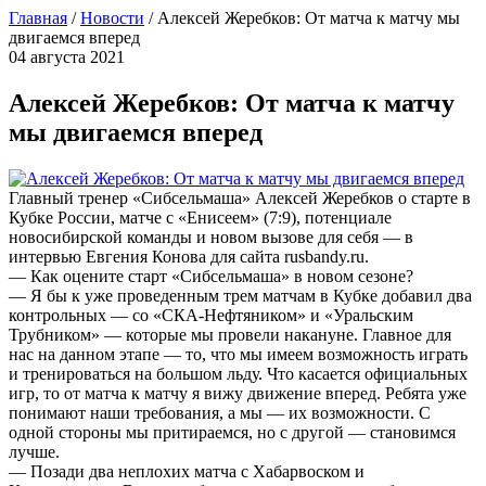
Главная
/
Новости
/
Алексей Жеребков: От матча к матчу мы
двигаемся вперед
04 августа 2021
Алексей Жеребков: От матча к матчу
мы двигаемся вперед
Главный тренер «Сибсельмаша» Алексей Жеребков о старте в
Кубке России, матче с «Енисеем» (7:9), потенциале
новосибирской команды и новом вызове для себя — в
интервью Евгения Конова для сайта rusbandy.ru.
— Как оцените старт «Сибсельмаша» в новом сезоне?
— Я бы к уже проведенным трем матчам в Кубке добавил два
контрольных — со «СКА-Нефтяником» и «Уральским
Трубником» — которые мы провели накануне. Главное для
нас на данном этапе — то, что мы имеем возможность играть
и тренироваться на большом льду. Что касается официальных
игр, то от матча к матчу я вижу движение вперед. Ребята уже
понимают наши требования, а мы — их возможности. С
одной стороны мы притираемся, но с другой — становимся
лучше.
— Позади два неплохих матча с Хабарвоском и