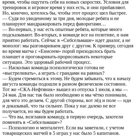
время, чтобы ощутить себя на новых скоростях. Условия для
тренировок и игровое время у них есть, и они прибавляют.
Но, конечно, хотелось бы, чтобы этот процесс шел быстрее.
— Судя по увиденному за три дня, молодые ребята и не
планируют мандражировать перед фаворитами…
— Во-первых, у нас есть опытные ребята, которые много
подсказывают. Во-вторых, в команде все на позитиве, и нам
приятно работать. Сейчас в «Сибсельмаше» идет диалог, а не
монолог: мы разговариваем друг с другом. К примеру, сегодня
во время матча с «Енисеем» порой приходилось брать
планшет и проговаривать-прорисовывать некоторые
ситуации. Это здоровый рабочий процесс.
— Насколько команда психологически готова не
«выстреливать», а играть с грандами на равных?
— Будем стремиться к этому. Не будем забывать, что к началу
августа команды подошли в разном физическом состоянии.
Тот же «СКА-Нефтяник» вышел из отпуска 1 июля, а мы —
24 мая. Для нас так было необходимо и мы чётко понимали,
для чего это делаем. С другой стороны, вот лёд и поле — иди
и доказывай, что ты сильнее. Пока у нас далеко не все
получается, но мы будем работать.
— Что вы, возглавив команду, в первую очередь, захотели
поменять в «Сибсельмаше»?
— Психологию и менталитет. Если вы заметили, с учетом
товарищеских матчей в 5 играх у нас было 5 капитанов.