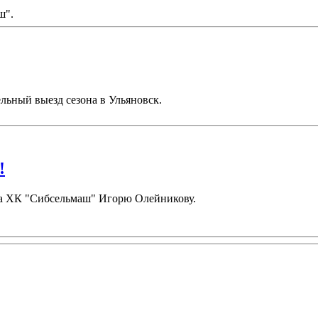
ш".
льный выезд сезона в Ульяновск.
!
ора ХК "Сибсельмаш" Игорю Олейникову.