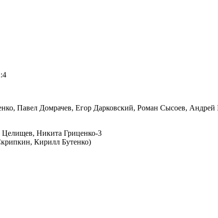
:4
нко, Павел Домрачев, Егор Дарковский, Роман Сысоев, Андрей 
ор Целищев, Никита Гриценко-3
Скрипкин, Кирилл Бутенко)