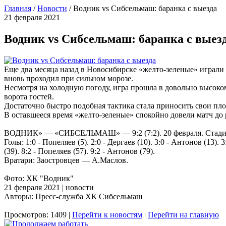
Главная
/
Новости
/
Водник vs Сибсельмаш: баранка с выезда
21 февраля 2021
Водник vs Сибсельмаш: баранка с выез
Еще два месяца назад в Новосибирске «желто-зеленые» играли 
вновь проходил при сильном морозе.
Несмотря на холодную погоду, игра прошла в довольно высоко
ворота гостей.
Достаточно быстро подобная тактика стала приносить свои плод
В оставшееся время «желто-зеленые» спокойно довели матч до 
ВОДНИК» — «СИБСЕЛЬМАШ» — 9:2 (7:2). 20 февраля. Стадион "
Голы: 1:0 - Попеляев (5). 2:0 - Дергаев (10). 3:0 - Антонов (13). 
(39). 8:2 - Попеляев (57). 9:2 - Антонов (79).
Вратари: Заостровцев — А.Маслов.
Фото: ХК "Водник"
21 февраля 2021 | новости
Авторы: Пресс-служба ХК Сибсельмаш
Просмотров: 1409 |
Перейти к новостям
|
Перейти на главную