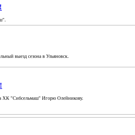
!
ш".
льный выезд сезона в Ульяновск.
!
ора ХК "Сибсельмаш" Игорю Олейникову.