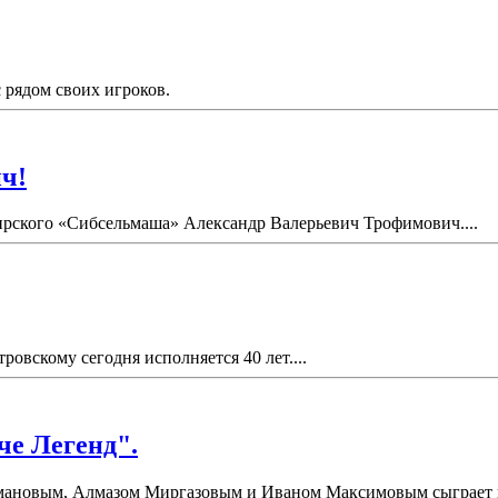
рядом своих игроков.
ч!
бирского «Сибсельмаша» Александр Валерьевич Трофимович....
вскому сегодня исполняется 40 лет....
че Легенд".
ановым, Алмазом Миргазовым и Иваном Максимовым сыграет в "