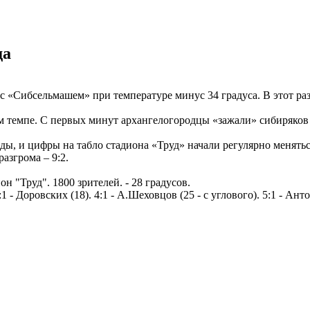
да
с «Сибсельмашем» при температуре минус 34 градуса. В этот ра
м темпе. С первых минут архангелогородцы «зажали» сибиряков 
ы, и цифры на табло стадиона «Труд» начали регулярно меняться
разгрома – 9:2.
Труд". 1800 зрителей. - 28 градусов.
3:1 - Доровских (18). 4:1 - А.Шеховцов (25 - с углового). 5:1 - Анто