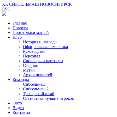
ХК СИБСЕЛЬМАШ НОВОСИБИРСК
RSS
Главная
Новости
Программки матчей
Клуб
История и награды
Официальная символика
Руководство
Персонал
Спонсоры и партнеры
Стадион
Матчи
Архив новостей
Команды
Сибсельмаш
Сибсельмаш 2
Тренерский штаб
Статистика лучших игроков
Фото
Видео
Контакты