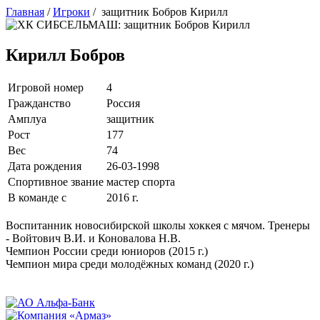
Главная
/
Игроки
/
защитник Бобров Кирилл
Кирилл Бобров
Игровой номер
4
Гражданство
Россия
Амплуа
защитник
Рост
177
Вес
74
Дата рождения
26-03-1998
Спортивное звание
мастер спорта
В команде с
2016 г.
Воспитанник новосибирской школы хоккея с мячом. Тренеры
- Войтович В.И. и Коновалова Н.В.
Чемпион России среди юниоров (2015 г.)
Чемпион мира среди молодёжных команд (2020 г.)