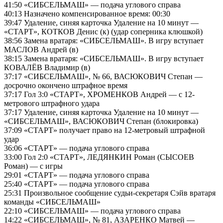
41:50 «СИБСЕЛЬМАШ» — подача углового справа
40:13 Назначено компенсированное время: 00:30
39:47 Удаление, синяя карточка Удаление на 10 минут —
«СТАРТ», КОТКОВ Денис (к) (удар соперника клюшкой)
38:56 Замена вратаря: «СИБСЕЛЬМАШ». В игру вступает
МАСЛОВ Андрей (в)
38:15 Замена вратаря: «СИБСЕЛЬМАШ». В игру вступает
КОВАЛЁВ Владимир (в)
37:17 «СИБСЕЛЬМАШ», № 66, ВАСЮКОВИЧ Степан —
досрочно окончено штрафное время
37:17 Гол 3:0 «СТАРТ», ХРОМЕНКОВ Андрей — с 12-
метрового штрафного удара
37:17 Удаление, синяя карточка Удаление на 10 минут —
«СИБСЕЛЬМАШ», ВАСЮКОВИЧ Степан (блокировка)
37:09 «СТАРТ» получает право на 12-метровый штрафной
удар
36:06 «СТАРТ» — подача углового справа
33:00 Гол 2:0 «СТАРТ», ЛЕДЯНКИН Роман (СЫСОЕВ
Роман) — с игры
29:01 «СТАРТ» — подача углового справа
25:40 «СТАРТ» — подача углового справа
25:31 Произвольное сообщение судьи-секретаря Сэйв вратаря
команды «СИБСЕЛЬМАШ»
22:10 «СИБСЕЛЬМАШ» — подача углового справа
14:22 «СИБСЕЛЬМАШ», № 81, АЗАРЕНКО Матвей —