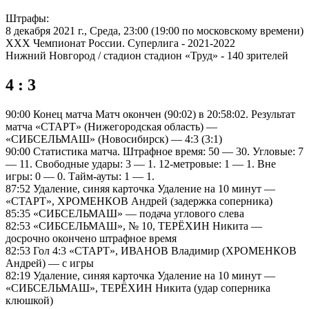
Штрафы:
8 декабря 2021 г., Среда, 23:00 (19:00 по московскому времени)
XXX Чемпионат России. Суперлига - 2021-2022
Нижний Новгород / стадион стадион «Труд» - 140 зрителей
4 : 3
90:00 Конец матча Матч окончен (90:02) в 20:58:02. Результат
матча «СТАРТ» (Нижегородская область) —
«СИБСЕЛЬМАШ» (Новосибирск) — 4:3 (3:1)
90:00 Статистика матча. Штрафное время: 50 — 30. Угловые: 7
— 11. Свободные удары: 3 — 1. 12-метровые: 1 — 1. Вне
игры: 0 — 0. Тайм-ауты: 1 — 1.
87:52 Удаление, синяя карточка Удаление на 10 минут —
«СТАРТ», ХРОМЕНКОВ Андрей (задержка соперника)
85:35 «СИБСЕЛЬМАШ» — подача углового слева
82:53 «СИБСЕЛЬМАШ», № 10, ТЕРЁХИН Никита —
досрочно окончено штрафное время
82:53 Гол 4:3 «СТАРТ», ИВАНОВ Владимир (ХРОМЕНКОВ
Андрей) — с игры
82:19 Удаление, синяя карточка Удаление на 10 минут —
«СИБСЕЛЬМАШ», ТЕРЁХИН Никита (удар соперника
клюшкой)