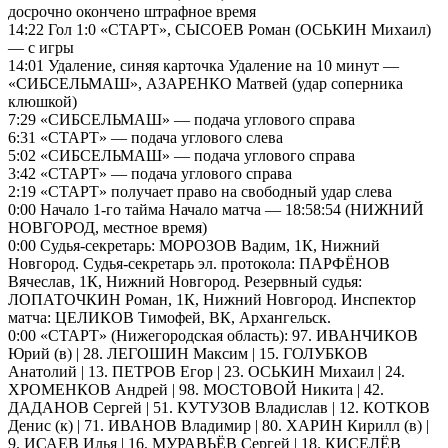
досрочно окончено штрафное время
14:22 Гол 1:0 «СТАРТ», СЫСОЕВ Роман (ОСЬКИН Михаил)
— с игры
14:01 Удаление, синяя карточка Удаление на 10 минут —
«СИБСЕЛЬМАШ», АЗАРЕНКО Матвей (удар соперника
клюшкой)
7:29 «СИБСЕЛЬМАШ» — подача углового справа
6:31 «СТАРТ» — подача углового слева
5:02 «СИБСЕЛЬМАШ» — подача углового справа
3:42 «СТАРТ» — подача углового справа
2:19 «СТАРТ» получает право на свободный удар слева
0:00 Начало 1-го тайма Начало матча — 18:58:54 (НИЖНИЙ
НОВГОРОД, местное время)
0:00 Судья-секретарь: МОРОЗОВ Вадим, 1К, Нижний
Новгород. Судья-секретарь эл. протокола: ПАРФЁНОВ
Вячеслав, 1К, Нижний Новгород. Резервный судья:
ЛОПАТОЧКИН Роман, 1К, Нижний Новгород. Инспектор
матча: ЦЕЛИКОВ Тимофей, ВК, Архангельск.
0:00 «СТАРТ» (Нижегородская область): 97. ИВАНЧИКОВ
Юрий (в) | 28. ЛЕГОШИН Максим | 15. ГОЛУБКОВ
Анатолий | 13. ПЕТРОВ Егор | 23. ОСЬКИН Михаил | 24.
ХРОМЕНКОВ Андрей | 98. МОСТОВОЙ Никита | 42.
ДАДАНОВ Сергей | 51. КУТУЗОВ Владислав | 12. КОТКОВ
Денис (к) | 71. ИВАНОВ Владимир | 80. ХАРИН Кирилл (в) |
9. ИСАЕВ Илья | 16. МУРАВЬЁВ Сергей | 18. КИСЕЛЁВ