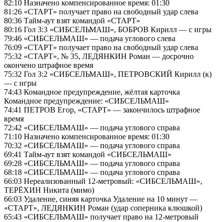
82:10 Назначено компенсированное время: 01:30
81:26 «СТАРТ» получает право на свободный удар слева
80:36 Тайм-аут взят командой «СТАРТ»
80:16 Гол 3:3 «СИБСЕЛЬМАШ», БОБРОВ Кирилл — с игры
79:46 «СИБСЕЛЬМАШ» — подача углового слева
76:09 «СТАРТ» получает право на свободный удар слева
75:32 «СТАРТ», № 35, ЛЕДЯНКИН Роман — досрочно
окончено штрафное время
75:32 Гол 3:2 «СИБСЕЛЬМАШ», ПЕТРОВСКИЙ Кирилл (к)
— с игры
74:43 Командное предупреждение, жёлтая карточка
Командное предупреждение: «СИБСЕЛЬМАШ»
74:41 ПЕТРОВ Егор, «СТАРТ» — закончилось штрафное
время
72:42 «СИБСЕЛЬМАШ» — подача углового справа
71:10 Назначено компенсированное время: 01:30
70:32 «СИБСЕЛЬМАШ» — подача углового справа
69:41 Тайм-аут взят командой «СИБСЕЛЬМАШ»
69:28 «СИБСЕЛЬМАШ» — подача углового справа
68:18 «СИБСЕЛЬМАШ» — подача углового справа
66:03 Нереализованный 12-метровый: «СИБСЕЛЬМАШ»,
ТЕРЁХИН Никита (мимо)
66:03 Удаление, синяя карточка Удаление на 10 минут —
«СТАРТ», ЛЕДЯНКИН Роман (удар соперника клюшкой)
65:43 «СИБСЕЛЬМАШ» получает право на 12-метровый