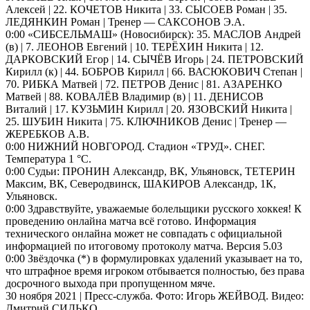
Алексей | 22. КОЧЕТОВ Никита | 33. СЫСОЕВ Роман | 35.
ЛЕДЯНКИН Роман | Тренер — САКСОНОВ Э.А.
0:00 «СИБСЕЛЬМАШ» (Новосибирск): 35. МАСЛОВ Андрей
(в) | 7. ЛЕОНОВ Евгений | 10. ТЕРЁХИН Никита | 12.
ДАРКОВСКИЙ Егор | 14. СЫЧЁВ Игорь | 24. ПЕТРОВСКИЙ
Кирилл (к) | 44. БОБРОВ Кирилл | 66. ВАСЮКОВИЧ Степан |
70. РИБКА Матвей | 72. ПЕТРОВ Денис | 81. АЗАРЕНКО
Матвей | 88. КОВАЛЁВ Владимир (в) | 11. ДЕНИСОВ
Виталий | 17. КУЗЬМИН Кирилл | 20. ЯЗОВСКИЙ Никита |
25. ШУБИН Никита | 75. КЛЮЧНИКОВ Денис | Тренер —
ЖЕРЕБКОВ А.В.
0:00 НИЖНИЙ НОВГОРОД. Cтадион «ТРУД». СНЕГ.
Температура 1 °C.
0:00 Судьи: ПРОНИН Александр, ВК, Ульяновск, ТЕТЕРИН
Максим, ВК, Северодвинск, ШАКИРОВ Александр, 1К,
Ульяновск.
0:00 Здравствуйте, уважаемые болельщики русского хоккея! К
проведению онлайна матча всё готово. Информация
технического онлайна может не совпадать с официальной
информацией по итоговому протоколу матча. Версия 5.03
0:00 Звёздочка (*) в формулировках удалений указывает на то,
что штрафное время игроком отбывается полностью, без права
досрочного выхода при пропущенном мяче.
30 ноября 2021 | Пресс-служба. Фото: Игорь ЖЕЙВОД. Видео:
Дмитрий СИДЬКО